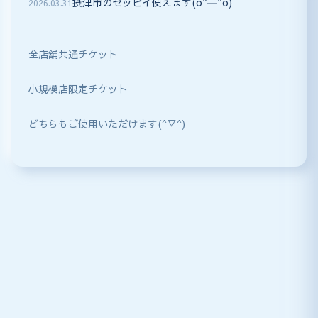
摂津市のセッピイ使えます(o^―^o)
2026
.
03
.
31
全店舗共通チケット
小規模店限定チケット
どちらもご使用いただけます(^▽^)