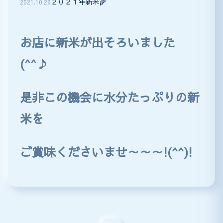
２０２１年新米🌾
2021
.
10
.
29
お店に新米が出そろいました
(^^♪
是非この機会に水分たっぷりの新
米を
ご賞味くださいませ～～～!(^^)!