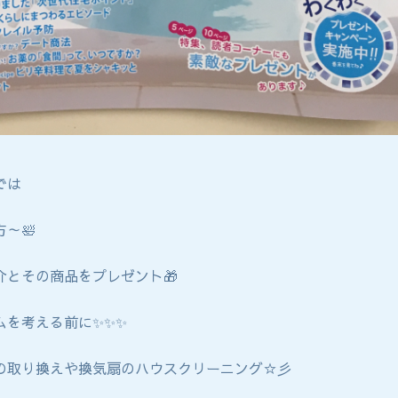
では
～🛀
介とその商品をプレゼント🎁
ムを考える前に✨✨✨
の取り換えや換気扇のハウスクリーニング☆彡