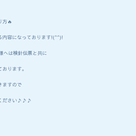
方🔥
内容になっております!(^^)!
客様へは検針伝票と共に
ております。
きますので
ください♪♪♪