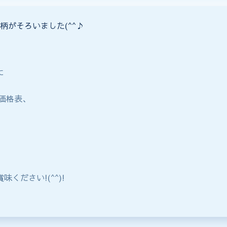
柄がそろいました(^^♪
に
 価格表、
。
ください!(^^)!