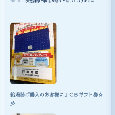
大感謝祭の商品が続々と届いております🌸
2018
.
03
.
07
給湯器ご購入のお客様にＪＣＢギフト券☆
彡